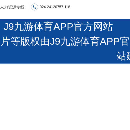
人力资源专线
024-24120757-118
J9九游体育APP官方网站 沪
片等版权由J9九游体育AP
站