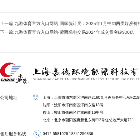
上一篇:
九游体育官方入口网站-国家统计局：2025年1月中旬两类煤炭价
下一篇:
九游体育官方入口网站-蒙西绿电交易2024年成交量突破900亿
公司地址
上海：上海市浦东南区沪南路2160九月创商务中心A座218
沈阳：沈阳市浑南南区浑南东路18号
鞍山：鞍山市铁南区红旗南街16甲号
北京：北京市朝阳区惠新北东街甲2号住总地产大厦711
售后服务热线
0412-5581028 18841250836