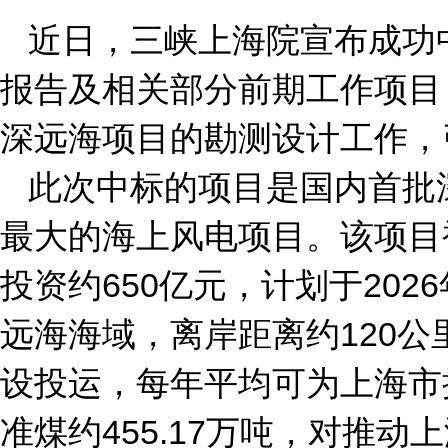
近日，三峡上海院宣布成功
报告及相关部分前期工作项目
深远海项目的勘测设计工作，
此次中标的项目是国内首批
最大的海上风电项目。该项目被
投资约650亿元，计划于20
远海海域，离岸距离约120公
设投运，每年平均可为上海市
准煤约455.17万吨，对推