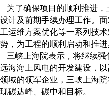
为了确保项目的顺利推进，
设计及前期手续办理工作。面
工运维方案优化等一系列技术
势，为工程的顺利启动和推进
三峡上海院表示，将继续强
远海海上风电的开发建设，以
领域的领军企业，三峡上海院
现碳达峰、碳中和目标。