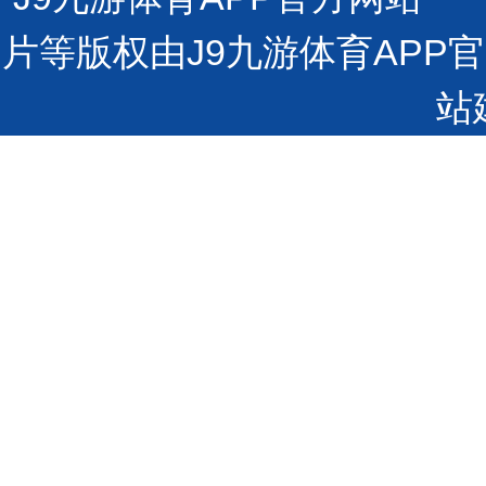
片等版权由J9九游体育AP
站