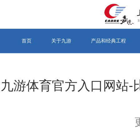
首页
关于九游
产品和经典工程
当前位置：首页 > 关于九游 > 公司动态
九游体育官方入口网站-