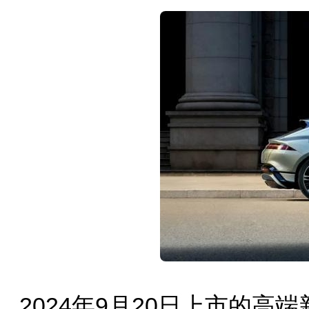
2024年9月20日上市的高