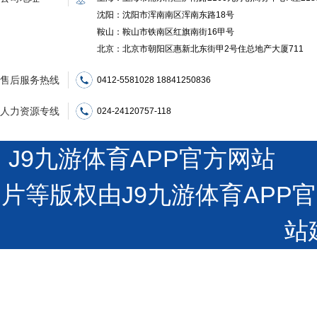
沈阳：沈阳市浑南南区浑南东路18号
鞍山：鞍山市铁南区红旗南街16甲号
北京：北京市朝阳区惠新北东街甲2号住总地产大厦711
售后服务热线
0412-5581028 18841250836
人力资源专线
024-24120757-118
J9九游体育APP官方网站 沪
片等版权由J9九游体育AP
站