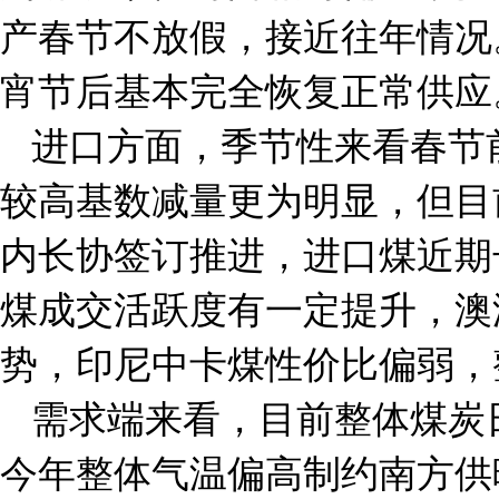
产春节不放假，接近往年情况
宵节后基本完全恢复正常供应
进口方面，季节性来看春节
较高基数减量更为明显，但目
内长协签订推进，进口煤近期
煤成交活跃度有一定提升，澳
势，印尼中卡煤性价比偏弱，
需求端来看，目前整体煤炭
今年整体气温偏高制约南方供