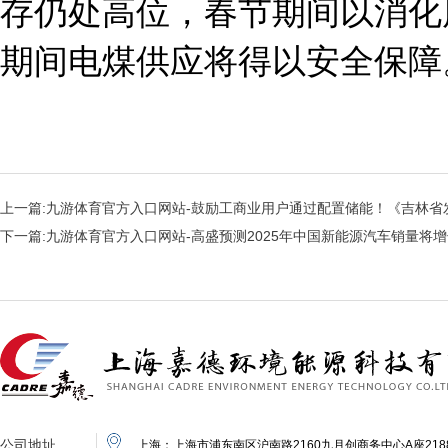
存仍处高位，春节期间以消化
期间电煤供应将得以安全保障
上一篇:
九游体育官方入口网站-鼓励工商业用户通过配置储能！《吉林省
下一篇:
九游体育官方入口网站-高盛预测2025年中国新能源汽车销量将增
公司地址
上海：上海市浦东南区沪南路2160九月创商务中心A座218