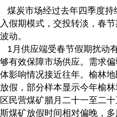
煤炭市场经过去年四季度持
入假期模式，交投转淡，春节
波动。
1月供应端受春节假期扰动
够有效保障市场供应。需求偏
体影响情况接近往年。榆林地
放假，部分样本显示今年榆林
区民营煤矿腊月二十一至二十
斯煤矿放假时间相对偏晚，多