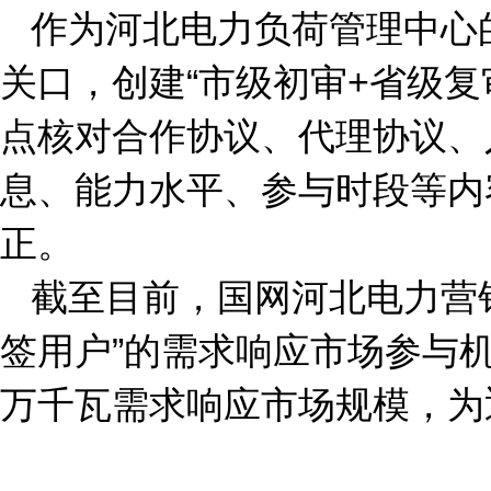
作为河北电力负荷管理中心
关口，创建“市级初审+省级
点核对合作协议、代理协议、
息、能力水平、参与时段等内
正。
截至目前，国网河北电力营
签用户”的需求响应市场参与
万千瓦需求响应市场规模，为