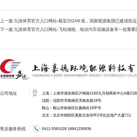
上一篇:
九游体育官方入口网站-截至2024年底，国家能源集团已建成投运新
下一篇:
九游体育官方入口网站-飞轮储能、电动汽车设施设备等一批重要
公司地址
上海：上海市浦东南区沪南路2160九月创商务中心A座218
沈阳：沈阳市浑南南区浑南东路18号
鞍山：鞍山市铁南区红旗南街16甲号
北京：北京市朝阳区惠新北东街甲2号住总地产大厦711
售后服务热线
0412-5581028 18841250836