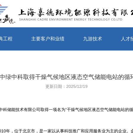
典工程
主要客户和业绩
九游技术
人才
-中绿中科取得干燥气候地区液态空气储能电站的循
更新日期：2025/12/19
中科储能技术有限公司取得一项名为“干燥气候地区液态空气储能电站的循环水系
0年，位于北京市，是一家以从事科技推广和应用服务业为主的企业。企业注册资