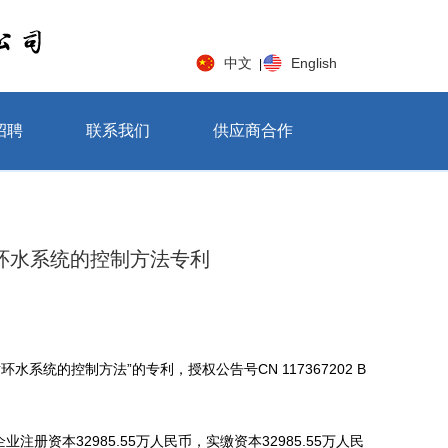
中文
English
|
招聘
联系我们
供应商合作
环水系统的控制方法专利
统的控制方法”的专利，授权公告号CN 117367202 B
本32985.55万人民币，实缴资本32985.55万人民