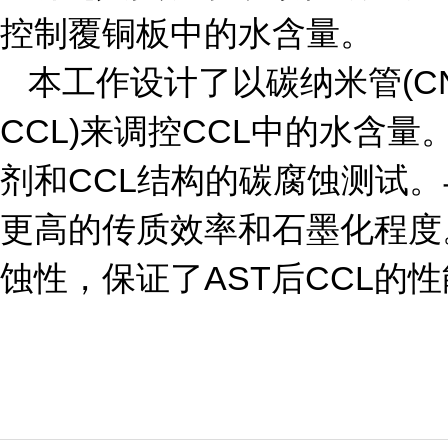
控制覆铜板中的水含量。
本工作设计了以碳纳米管(CN
CCL)来调控CCL中的水含量
剂和CCL结构的碳腐蚀测试。与球
更高的传质效率和石墨化程度。因
蚀性，保证了AST后CCL的