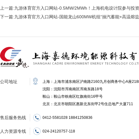
上一篇:
九游体育官方入口网站-0.5MW/2MWh！上海机电设计院参与
下一篇:
九游体育官方入口网站-国能龙山600MW机组“抽汽蓄能+高温熔
公司地址
上海：上海市浦东南区沪南路2160九月创商务中心A座218
沈阳：沈阳市浑南南区浑南东路18号
鞍山：鞍山市铁南区红旗南街16甲号
北京：北京市朝阳区惠新北东街甲2号住总地产大厦711
售后服务热线
0412-5581028 18841250836
人力资源专线
024-24120757-118