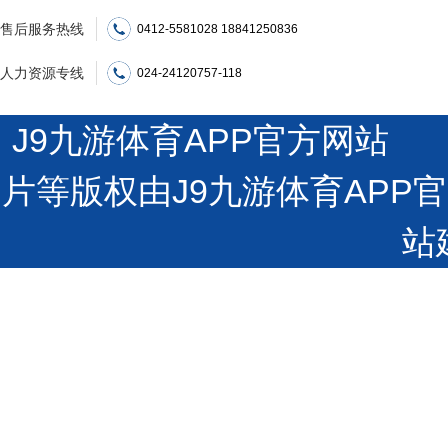
售后服务热线
0412-5581028 18841250836
人力资源专线
024-24120757-118
J9九游体育APP官方网站 沪
片等版权由J9九游体育AP
站