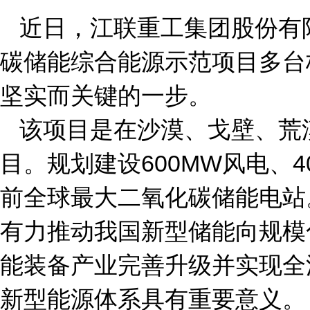
近日，江联重工集团股份有
碳储能综合能源示范项目多台
坚实而关键的一步。
该项目是在沙漠、戈壁、荒
目。规划建设600MW风电、4
前全球最大二氧化碳储能电站
有力推动我国新型储能向规模
能装备产业完善升级并实现全
新型能源体系具有重要意义。