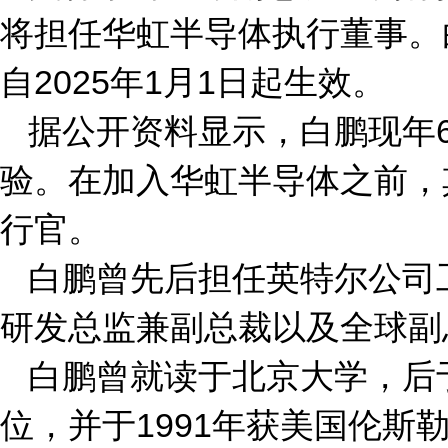
将担任华虹半导体执行董事。
自2025年1月1日起生效。
据公开资料显示，白鹏现年
验。在加入华虹半导体之前，其
行官。
白鹏曾先后担任英特尔公司
研发总监兼副总裁以及全球副
白鹏曾就读于北京大学，后
位，并于1991年获美国伦斯