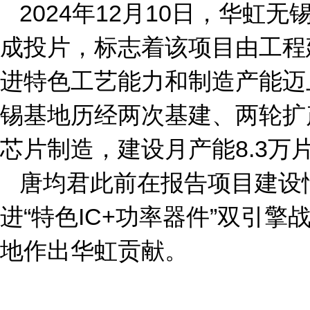
2024年12月10日，华虹
成投片，标志着该项目由工程
进特色工艺能力和制造产能迈上
锡基地历经两次基建、两轮扩
芯片制造，建设月产能8.3万
唐均君此前在报告项目建设情
进“特色IC+功率器件”双引
地作出华虹贡献。