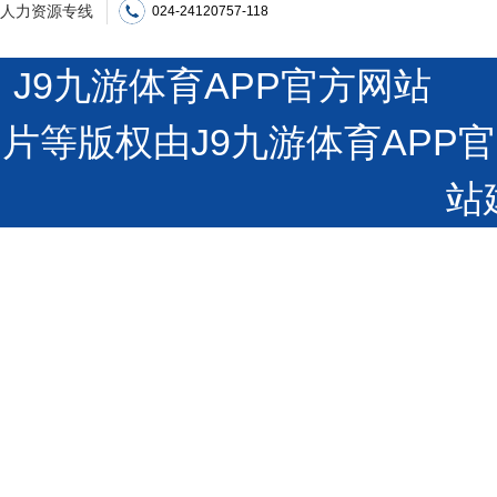
人力资源专线
024-24120757-118
J9九游体育APP官方网站 沪
片等版权由J9九游体育AP
站