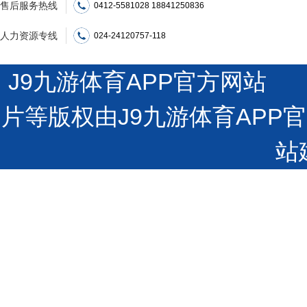
售后服务热线
0412-5581028 18841250836
人力资源专线
024-24120757-118
J9九游体育APP官方网站 沪
片等版权由J9九游体育AP
站