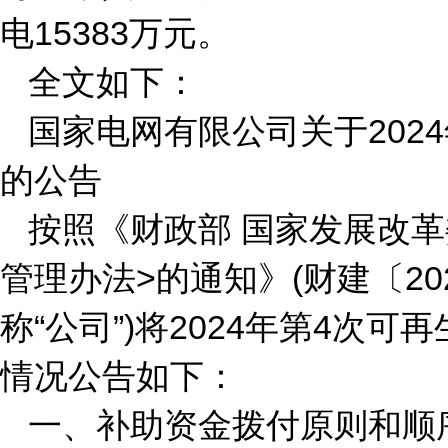
电15383万元。
全文如下：
国家电网有限公司关于202
的公告
按照《财政部 国家发展改革
管理办法>的通知》(财建〔20
称“公司”)将2024年第4
情况公告如下：
一、补助资金拨付原则和顺