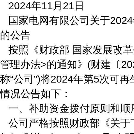
2024年11月21日
国家电网有限公司关于202
的公告
按照《财政部 国家发展改革
管理办法>的通知》(财建〔20
称“公司”)将2024年第5
情况公告如下：
一、补助资金拨付原则和顺
公司严格按照财政部《关于