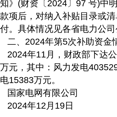
知》(财资〔2024〕97 
款项后，对纳入补贴目录或清
付。具体情况见各省电力公司
二、2024年第5次补助资金
2024年11月，财政部下达
万元，其中：风力发电403529
电15383万元。
国家电网有限公司
2024年12月19日