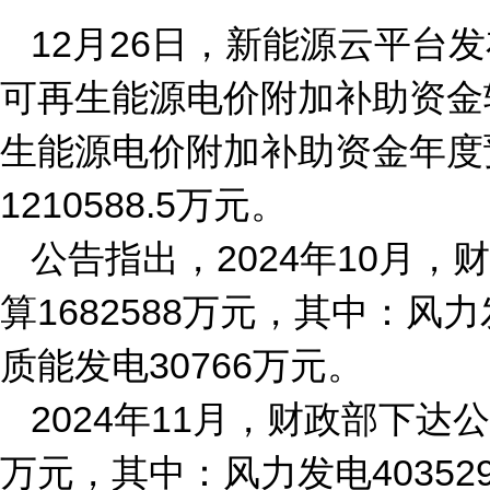
12月26日，新能源云平台
可再生能源电价附加补助资金
生能源电价附加补助资金年度预
1210588.5万元。
公告指出，2024年10月
算1682588万元，其中：风力
质能发电30766万元。
2024年11月，财政部下达
万元，其中：风力发电403529