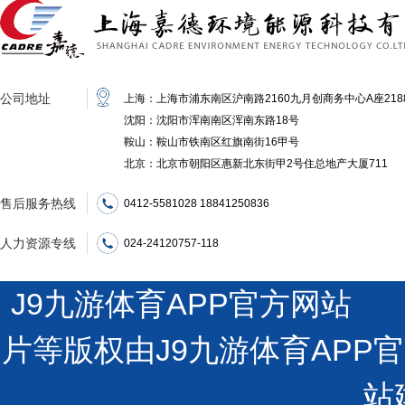
公司地址
上海：上海市浦东南区沪南路2160九月创商务中心A座218
沈阳：沈阳市浑南南区浑南东路18号
鞍山：鞍山市铁南区红旗南街16甲号
北京：北京市朝阳区惠新北东街甲2号住总地产大厦711
售后服务热线
0412-5581028 18841250836
人力资源专线
024-24120757-118
J9九游体育APP官方网站 沪
片等版权由J9九游体育AP
站