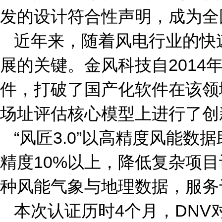
发的设计符合性声明，成为全
近年来，随着风电行业的快
展的关键。金风科技自2014
件，打破了国产化软件在该领域
场址评估核心模型上进行了创
“风匠3.0”以高精度风能
精度10%以上，降低复杂项目
种风能气象与地理数据，服务于
本次认证历时4个月，DNV