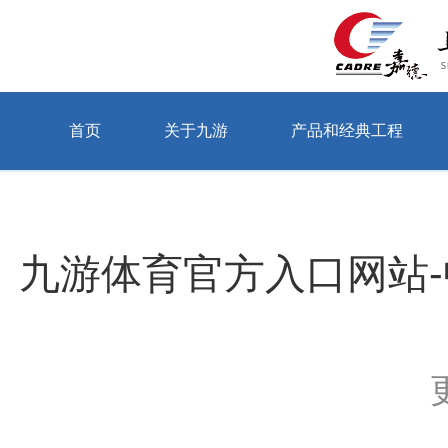
首页
关于九游
产品和经典工程
当前位置：首页 > 关于九游 > 公司动态
九游体育官方入口网站