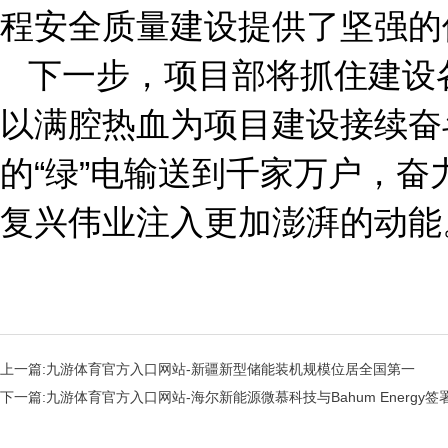
程安全质量建设提供了坚强的
下一步，项目部将抓住建设
以满腔热血为项目建设接续奋
的“绿”电输送到千家万户，
复兴伟业注入更加澎湃的动能
上一篇:
九游体育官方入口网站-新疆新型储能装机规模位居全国第一
下一篇:
九游体育官方入口网站-海尔新能源微慕科技与Bahum Energ