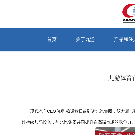
首页
关于九游
产品和经
当前位置：首页 > 关于九游 > 公司动态
九游体育
现代汽车CEO何塞·穆诺兹日前到访北汽集团，双方就
过持续加码投入，与北汽集团共同提升在高端市场的竞争力