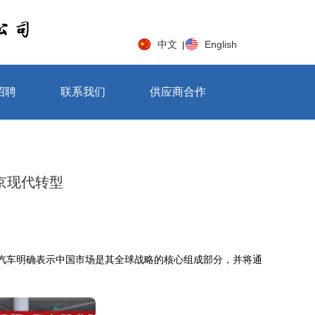
中文
English
|
招聘
联系我们
供应商合作
京现代转型
代汽车明确表示中国市场是其全球战略的核心组成部分，并将通