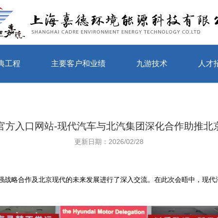
典工程
主要客户和业绩
九游技术
人才
官方入口网站-现代汽车与北汽集团深化合作助推北
更新日期：2026/02/28
加强战略合作及北京现代的未来发展进行了深入交流。在此次会晤中，现
。