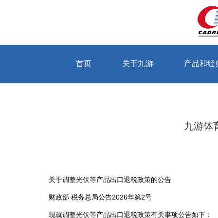
首页
关于九游
产品和经
当前位置：首页 > 关于九游 > 公司动态
九游体
关于调整光伏等产品出口退税政策的公告
财政部 税务总局公告2026年第2号
现就调整光伏等产品出口退税政策有关事项公告如下：