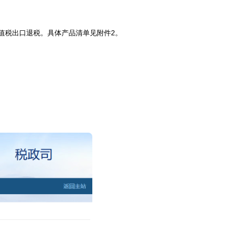
品增值税出口退税。具体产品清单见附件2。