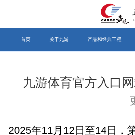
首页
关于九游
产品和经典工程
当前位置：首页 > 关于九游 > 公司动态
九游体育官方入口网
2025年11月12日至1