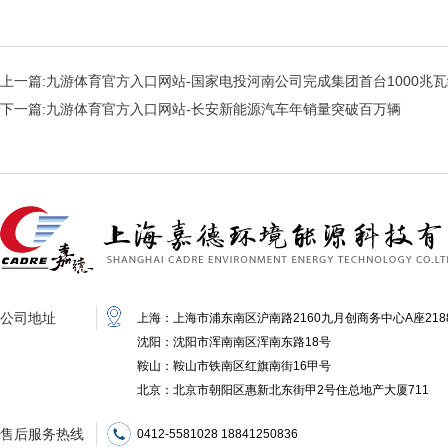
上一篇:
九游体育官方入口网站-国家电投河南公司完成集团首台1000兆
下一篇:
九游体育官方入口网站-长安新能源汽车年销量突破百万辆
公司地址
上海：上海市浦东南区沪南路2160九月创商务中心A座218
沈阳：沈阳市浑南南区浑南东路18号
鞍山：鞍山市铁南区红旗南街16甲号
北京：北京市朝阳区惠新北东街甲2号住总地产大厦711
售后服务热线
0412-5581028 18841250836