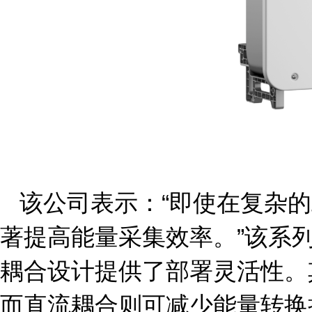
该公司表示：“即使在复杂的工
著提高能量采集效率。”该系
耦合设计提供了部署灵活性。
而直流耦合则可减少能量转换