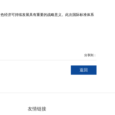
蓝色经济可持续发展具有重要的战略意义。此次国际标准体系
分享到：
返回
友情链接