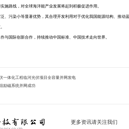
和实施路线，对全球海洋能产业发展将起到积极促进作用。
广泛、污染小等显著优势，其合理开发利用对于优化我国能源结构、推动
破。
工作与国际创新合作，持续推动中国标准、中国技术走向世界。
光伏一体化工程临河光伏项目全容量并网发电
组励磁系统并网成功
更多资讯请关注我们