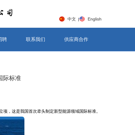
中文
English
|
招聘
联系我们
供应商合作
国际标准
成功立项，这是我国首次牵头制定新型能源领域国际标准。