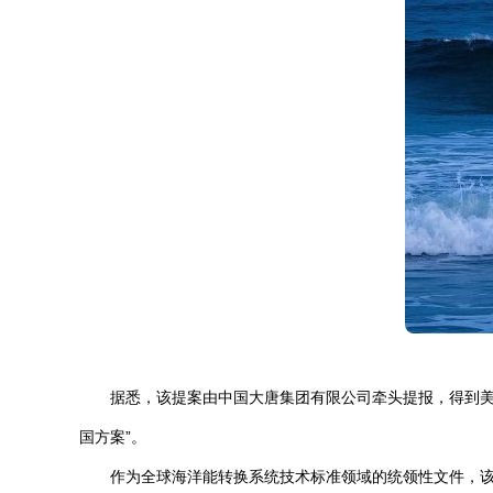
据悉，该提案由中国大唐集团有限公司牵头提报，得到美
国方案”。
作为全球海洋能转换系统技术标准领域的统领性文件，