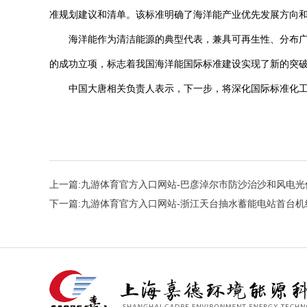
准规划建议和清单。该标准明确了海洋能产业优先发展方向
海洋能作为清洁能源的典型代表，兼具可再生性、分布
的成功立项，标志着我国海洋能国际标准建设实现了新的突
中国大唐相关负责人表示，下一步，将深化国际标准化
上一篇:
九游体育官方入口网站-巴彦淖尔市防沙治沙和风电
下一篇:
九游体育官方入口网站-浙江天台抽水蓄能电站首台机