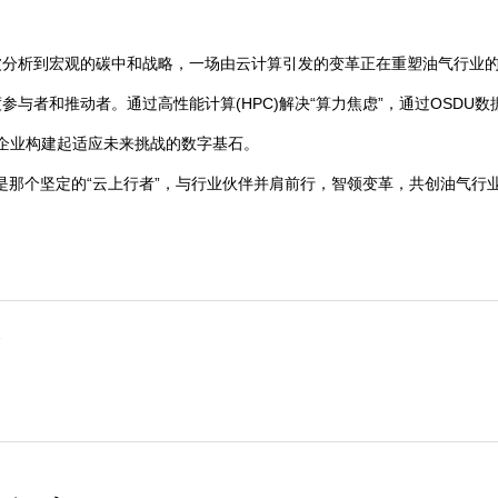
波分析到宏观的碳中和战略，一场由云计算引发的变革正在重塑油气行业
者和推动者。通过高性能计算(HPC)解决“算力焦虑”，通过OSDU数据平
气企业构建起适应未来挑战的数字基石。
正是那个坚定的“云上行者”，与行业伙伴并肩前行，智领变革，共创油气行
会