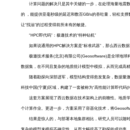
计算问题的解决只是其中关键的一步，在处理海量地震数据
的 ，能提供亚毫秒级的延迟和数百GB/s的吞吐量，轻松
让“找油”的过程变得前所未有的敏捷。
“HPC即代码”：极遨技术的“特种钻机”
如果说通用的HPC解决方案是“标准武器”，那么西云数
极遨技术服务(北京)有限公司(Geosoftware)
数据集，在不同且复杂的地质统计模型中模拟，从而完成高
随着勘探向深部进军，模型结构变得愈发复杂，数据量
科技中国(宁夏)区域，构建了一套被称为“高性能计算即代码(HPC 
这套方案展现了西云数据在技术架构上的前瞻性。地质学
个计算作业。更进一步，方案采用了容器化技术，将Geoso
结果是惊人的，与部署本地集群相比，研究人员可以随时
复杂的模型来模拟不确定性，从而大幅提高了勘探的成功率