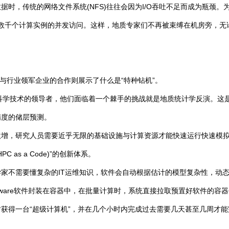
时，传统的网络文件系统(NFS)往往会因为I/O吞吐不足而成为瓶颈。
支撑数千个计算实例的并发访问。这样，地质专家们不再被束缚在机房旁，
据与行业领军企业的合作则展示了什么是“特种钻机”。
是全球地球科学技术的领导者，他们面临着一个棘手的挑战就是地质统计学反演
精度的储层预测。
激增，研究人员需要近乎无限的基础设施与计算资源才能快速运行快速模
as a Code)”的创新体系。
家不需要懂复杂的IT运维知识，软件会自动根据估计的模型复杂性，动态
ftware软件封装在容器中，在批量计算时，系统直接拉取预置好软件的
获得一台“超级计算机”，并在几个小时内完成过去需要几天甚至几周才能
。