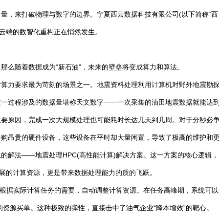
量，来打破物理与数字的边界。宁夏西云数据科技有限公司(以下简称“西
到云端的数智化重构正在悄然发生。
那么随着数据成为“新石油”，未来的壁垒将变成算力和算法。
对算力要求最为苛刻的场景之一。地震资料处理利用计算机对野外地震勘
一过程涉及的数据量堪称天文数字——一次采集的油田地震数据就能达到几
主要原因，完成一次大规模处理也可能耗时长达几天到几周。对于分秒必
采购昂贵的硬件设备，这些设备在平时却大量闲置，导致了极高的维护和
法——地震处理HPC(高性能计算)解决方案。这一方案的核心逻辑，是将算
扩展的计算资源，更是带来数据处理能力的质的飞跃。
ng的应用，它能根据实际计算任务的需要，自动调整计算资源。在任务高峰期，
的资源买单。这种极致的弹性，直接击中了油气企业“降本增效”的靶心。