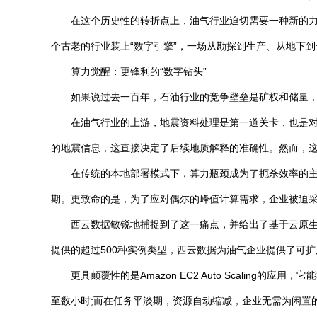
在这个历史性的转折点上，油气行业迫切需要一种新的力
个古老的行业装上“数字引擎”，一场从勘探到生产、从地下
算力觉醒：更锋利的“数字钻头”
如果说过去一百年，石油行业的竞争壁垒是矿权和储量，
在油气行业的上游，地震资料处理是第一道关卡，也是
的地震信息，这直接决定了后续地质解释的准确性。然而，这
在传统的本地部署模式下，算力瓶颈成为了扼杀效率的
期。更致命的是，为了应对偶尔的峰值计算需求，企业被迫
西云数据敏锐地捕捉到了这一痛点，并给出了基于云原生的解
提供的超过500种实例类型，西云数据为油气企业提供了可
更具颠覆性的是Amazon EC2 Auto Scali
至数小时;而在任务平淡期，资源自动缩减，企业无需为闲置