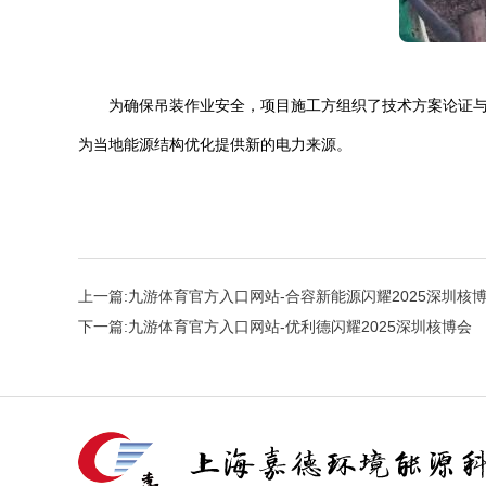
为确保吊装作业安全，项目施工方组织了技术方案论证
为当地能源结构优化提供新的电力来源。
上一篇:
九游体育官方入口网站-合容新能源闪耀2025深圳核
下一篇:
九游体育官方入口网站-优利德闪耀2025深圳核博会