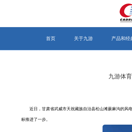
首页
关于九游
产品和经
当前位置：首页 > 关于九游 > 公司动态
九游体育
近日，甘肃省武威市天祝藏族自治县松山滩蕨麻沟的风电
标推进了一步。