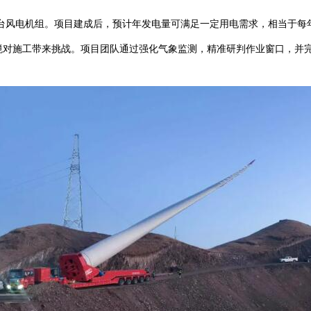
6台风电机组。项目建成后，预计年发电量可满足一定用电需求，相当于每
境对施工带来挑战。项目团队通过强化气象监测，精准研判作业窗口，并