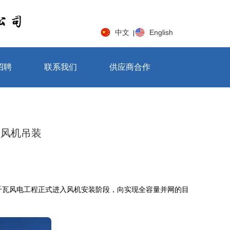
中文
English
|
招聘
联系我们
供应商合作
台风机吊装
千瓦风电工程正式进入风机安装阶段，向实现全容量并网的目