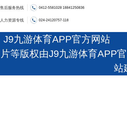
售后服务热线
0412-5581028 18841250836
人力资源专线
024-24120757-118
J9九游体育APP官方网站 沪
片等版权由J9九游体育AP
站