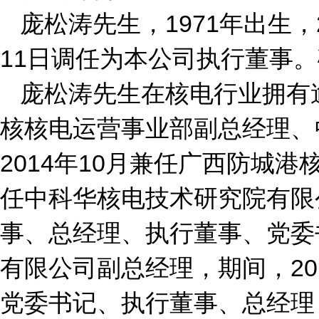
庞松涛先生，1971年出生，
11日调任为本公司执行董事。
庞松涛先生在核电行业拥有逾3
核核电运营事业部副总经理、中
2014年10月兼任广西防城港
任中科华核电技术研究院有限
事、总经理、执行董事、党委书
有限公司副总经理，期间，20
党委书记、执行董事、总经理，