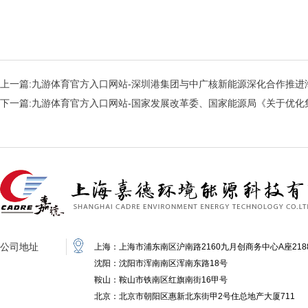
上一篇:
九游体育官方入口网站-深圳港集团与中广核新能源深化合作推进
下一篇:
九游体育官方入口网站-国家发展改革委、国家能源局《关于优化
公司地址
上海：上海市浦东南区沪南路2160九月创商务中心A座218
沈阳：沈阳市浑南南区浑南东路18号
鞍山：鞍山市铁南区红旗南街16甲号
北京：北京市朝阳区惠新北东街甲2号住总地产大厦711