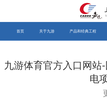
首页
关于九游
产品和经典工程
当前位置：首页 > 关于九游 > 公司动态
九游体育官方入口网站-
电