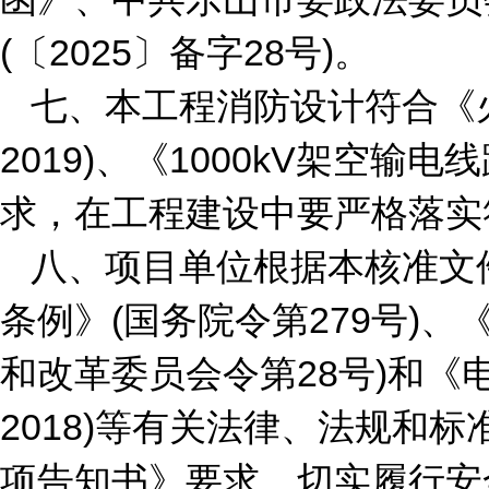
(〔2025〕备字28号)。
七、本工程消防设计符合《火
2019)、《1000kV架空输电
求，在工程建设中要严格落实
八、项目单位根据本核准文
条例》(国务院令第279号)
和改革委员会令第28号)和《电力
2018)等有关法律、法规和
项告知书》要求，切实履行安