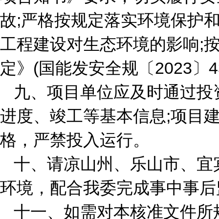
故;严格按规定落实环境保护
工程建设对生态环境的影响;
定》(国能发安全规〔2023
九、项目单位应及时通过投
进度、竣工等基本信息;项目
格，严禁投入运行。
十、请凉山州、乐山市、宜
环境，配合我委完成事中事后
十一、如需对本核准文件所