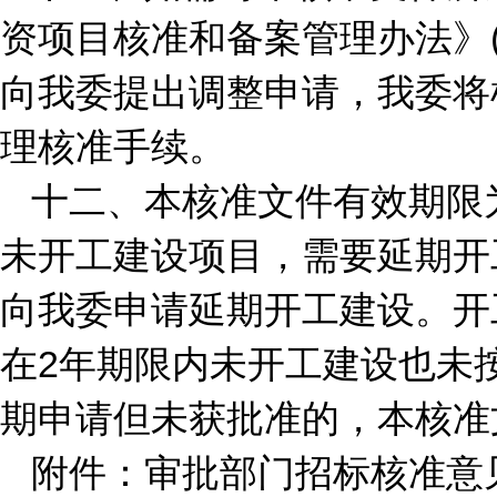
资项目核准和备案管理办法》(
向我委提出调整申请，我委将
理核准手续。
十二、本核准文件有效期限
未开工建设项目，需要延期开
向我委申请延期开工建设。开
在2年期限内未开工建设也未
期申请但未获批准的，本核准
附件：审批部门招标核准意