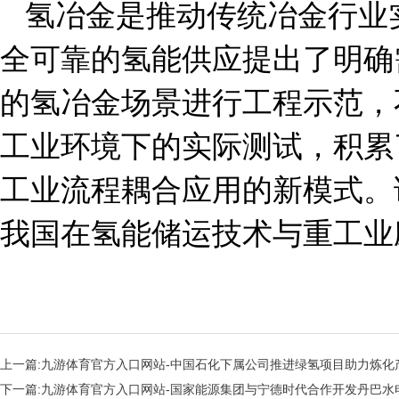
氢冶金是推动传统冶金行业
全可靠的氢能供应提出了明确
的氢冶金场景进行工程示范，
工业环境下的实际测试，积累
工业流程耦合应用的新模式。
我国在氢能储运技术与重工业
上一篇:
九游体育官方入口网站-中国石化下属公司推进绿氢项目助力炼化
下一篇:
九游体育官方入口网站-国家能源集团与宁德时代合作开发丹巴水