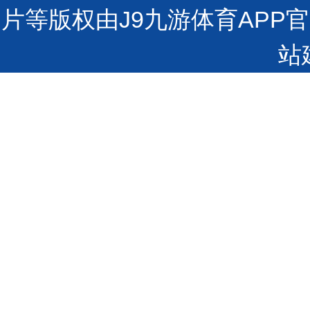
片等版权由J9九游体育AP
站