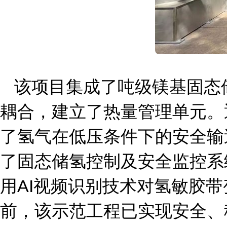
该项目集成了吨级镁基固态
耦合，建立了热量管理单元。
了氢气在低压条件下的安全输
了固态储氢控制及安全监控系
用AI视频识别技术对氢敏胶
前，该示范工程已实现安全、