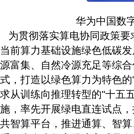
华为中国数
为贯彻落实算电协同政策要
当前算力基础设施绿色低碳发
源富集、自然冷源充足等综合
式，打造以绿色算力为特色的"
求从训练向推理转型的"十五
施，率先开展绿电直连试点，
共智算平台，推进通算、智算