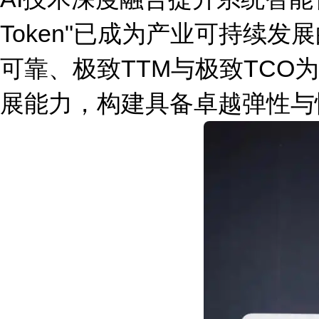
Token"已成为产业可持续
可靠、极致TTM与极致TC
展能力，构建具备卓越弹性与