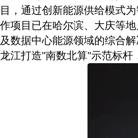
目，通过创新能源供给模式为
作项目已在哈尔滨、大庆等地
及数据中心能源领域的综合解
龙江打造"南数北算"示范标