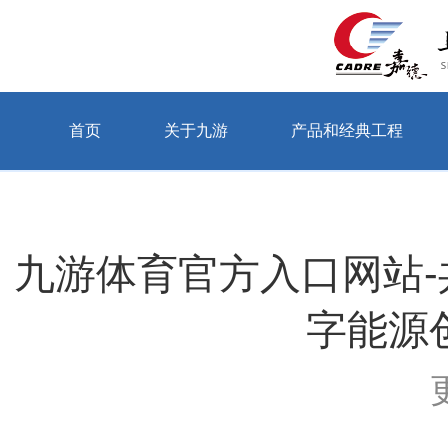
首页
关于九游
产品和经典工程
当前位置：首页 > 关于九游 > 公司动态
九游体育官方入口网站-
字能源