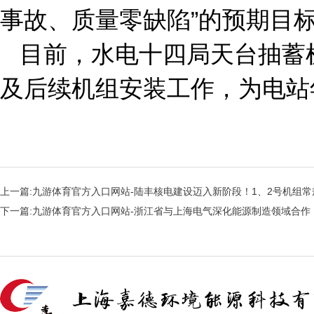
事故、质量零缺陷”的预期目
目前，水电十四局天台抽蓄
及后续机组安装工作，为电站
上一篇:
九游体育官方入口网站-陆丰核电建设迈入新阶段！1、2号机组常
下一篇:
九游体育官方入口网站-浙江省与上海电气深化能源制造领域合作