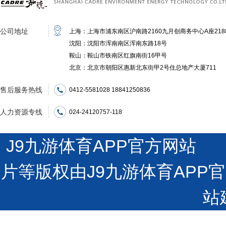
公司地址
上海：上海市浦东南区沪南路2160九月创商务中心A座218
沈阳：沈阳市浑南南区浑南东路18号
鞍山：鞍山市铁南区红旗南街16甲号
北京：北京市朝阳区惠新北东街甲2号住总地产大厦711
售后服务热线
0412-5581028 18841250836
人力资源专线
024-24120757-118
J9九游体育APP官方网站 沪
片等版权由J9九游体育AP
站