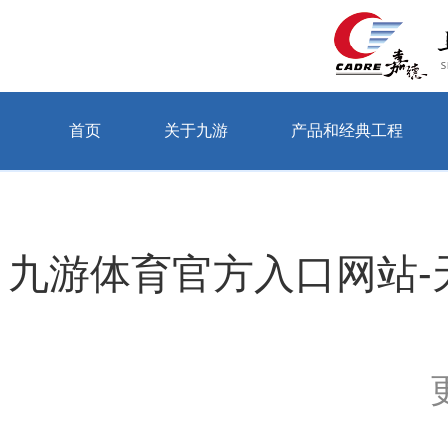
首页
关于九游
产品和经典工程
当前位置：首页 > 关于九游 > 公司动态
九游体育官方入口网站-