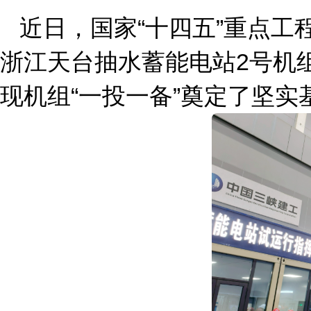
近日，国家“十四五”重点工
浙江天台抽水蓄能电站2号机
现机组“一投一备”奠定了坚实