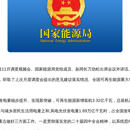
建设11月调度视频会。国家能源局党组成员、副局长万劲松出席会议并讲话
体情况，听取了上次月度调度会提出的意见建议落实情况、全国可再生能源重
、发电量稳步提升、实现新突破，可再生能源新增装机3.32亿千瓦，总装机达
城乡居民生活用电量之和;风电光伏发电量1.89万亿千瓦时，占全国发电
，要重点做好三方面工作。一是贯彻落实党的二十届四中全会精神，以系统