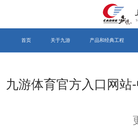
首页
关于九游
产品和经典工程
当前位置：首页 > 关于九游 > 公司动态
九游体育官方入口网站