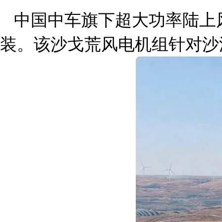
中国中车旗下超大功率陆上
装。该沙戈荒风电机组针对沙