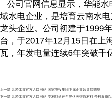
公司官网信息显示，华能水
域水电企业，是培育云南水电支
龙头企业。公司初建于1999
台，于2017年12月15日在
瓦，年发电量连续6年突破千亿
上一篇:
九游体育官方入口网站-国家电投集团下属企业领导层调整
下一篇:
九游体育官方入口网站-专利战延伸至光伏关键原材料 帝科股份