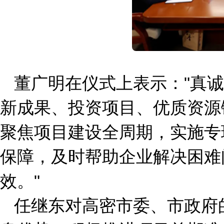
董广明在仪式上表示："真
新成果、投资项目、优质资源
聚焦项目建设全周期，实施专
保障，及时帮助企业解决困难
效。"
任继东对高密市委、市政府