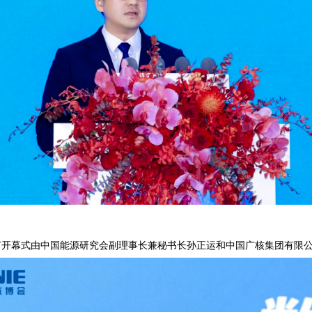
节开幕式由中国能源研究会副理事长兼秘书长孙正运和中国广核集团有限