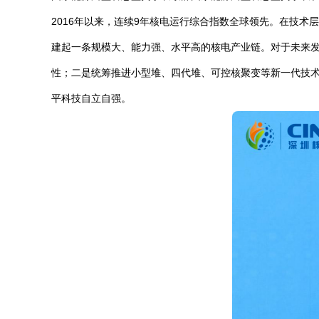
2016年以来，连续9年核电运行综合指数全球领先。在技术
建起一条规模大、能力强、水平高的核电产业链。对于未来
性；二是统筹推进小型堆、四代堆、可控核聚变等新一代技
平科技自立自强。