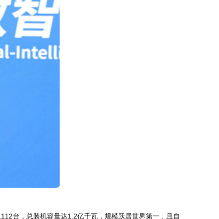
12台，总装机容量达1.2亿千瓦，规模跃居世界第一，且自