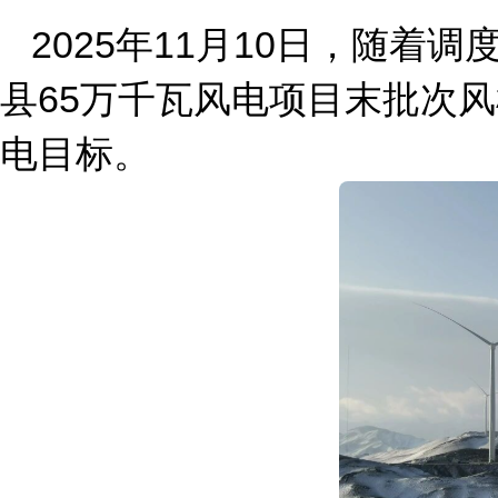
2025年11月10日，随
县65万千瓦风电项目末批次
电目标。