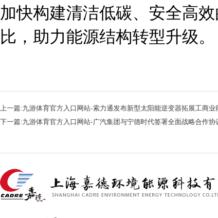
加快构建清洁低碳、安全高效
比，助力能源结构转型升级。
上一篇:
九游体育官方入口网站-索力通发布新型太阳能逆变器拓展工商业
下一篇:
九游体育官方入口网站-广汽集团与宁德时代签署全面战略合作协