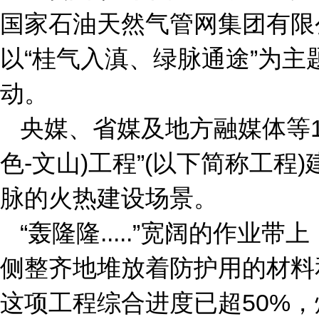
国家石油天然气管网集团有限
以“桂气入滇、绿脉通途”为主
动。
央媒、省媒及地方融媒体等1
色-文山)工程”(以下简称工
脉的火热建设场景。
“轰隆隆.....”宽阔的作
侧整齐地堆放着防护用的材料和
这项工程综合进度已超50%，