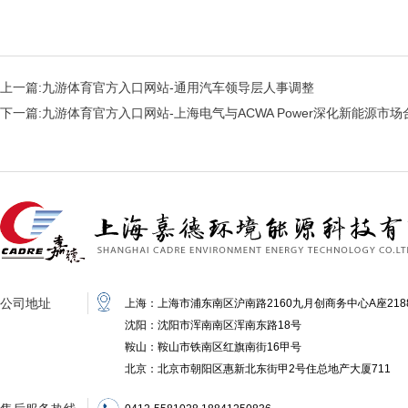
上一篇:
九游体育官方入口网站-通用汽车领导层人事调整
下一篇:
九游体育官方入口网站-上海电气与ACWA Power深化新能源市
公司地址
上海：上海市浦东南区沪南路2160九月创商务中心A座218
沈阳：沈阳市浑南南区浑南东路18号
鞍山：鞍山市铁南区红旗南街16甲号
北京：北京市朝阳区惠新北东街甲2号住总地产大厦711