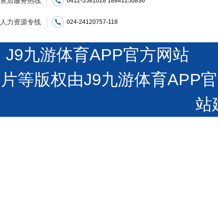
售后服务热线
0412-5581028 18841250836
人力资源专线
024-24120757-118
J9九游体育APP官方网站 沪
片等版权由J9九游体育AP
站