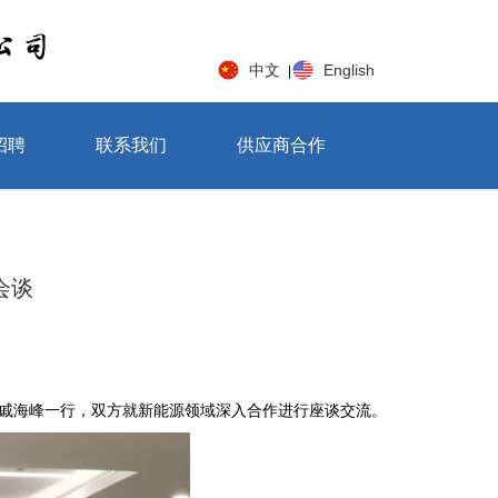
中文
English
|
招聘
联系我们
供应商合作
会谈
理戚海峰一行，双方就新能源领域深入合作进行座谈交流。