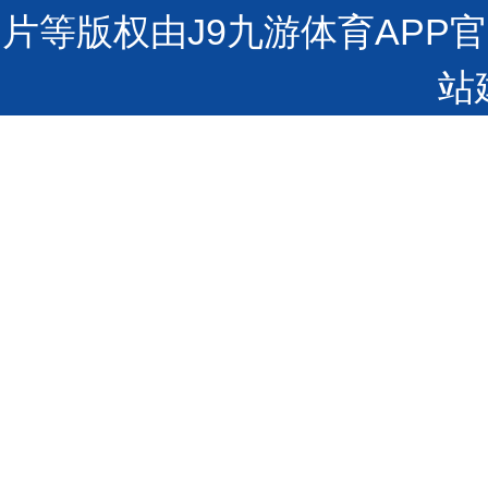
片等版权由J9九游体育AP
站