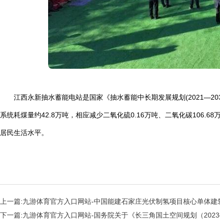
江西永新抽水蓄能电站是国家《抽水蓄能中长期发展规划(2021—203
系统耗煤量约42.8万吨，相应减少二氧化硫0.16万吨、二氧化碳106.
居民生活水平。
上一篇:
九游体育官方入口网站-中国能建石家庄光伏制氢项目核心单体建
下一篇:
九游体育官方入口网站-国务院关于《长三角国土空间规划（2023