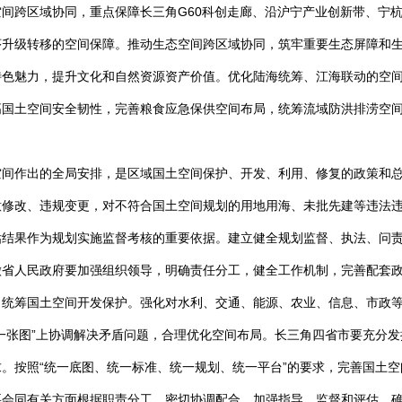
间跨区域协同，重点保障长三角G60科创走廊、沿沪宁产业创新带、宁
序升级转移的空间保障。推动生态空间跨区域协同，筑牢重要生态屏障和
特色魅力，提升文化和自然资源资产价值。优化陆海统筹、江海联动的空
高国土空间安全韧性，完善粮食应急保供空间布局，统筹流域防洪排涝空
空间作出的全局安排，是区域国土空间保护、开发、利用、修复的政策和
意修改、违规变更，对不符合国土空间规划的用地用海、未批先建等违法
估结果作为规划实施监督考核的重要依据。建立健全规划监督、执法、问
徽省人民政府要加强组织领导，明确责任分工，健全工作机制，完善配套
，统筹国土空间开发保护。强化对水利、交通、能源、农业、信息、市政
一张图”上协调解决矛盾问题，合理优化空间布局。长三角四省市要充分
。按照“统一底图、统一标准、统一规划、统一平台”的要求，完善国土空
要会同有关方面根据职责分工，密切协调配合，加强指导、监督和评估，