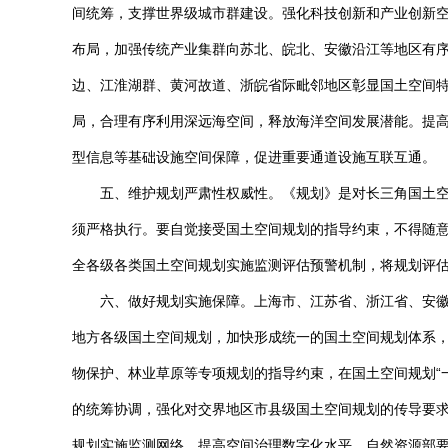
间统筹，支撑世界级城市群建设。强化科技创新和产业创新空
布局，加强传统产业集群向苏北、皖北、安徽沿江等地区有
边、江淮湖群、黄河故道、浙皖省际毗邻地区彰显国土空间
局，合理有序利用深远海空间，释放海洋空间发展潜能。提
型信息等基础设施空间保障，促进重要通道设施互联互通。
五、维护规划严肃性权威性。《规划》是对长三角国土
须严格执行。要自觉接受国土空间规划的指导约束，不得随
全各级各类国土空间规划实施监测评估预警机制，将规划评
六、做好规划实施保障。上海市、江苏省、浙江省、安
地方各级国土空间规划，加快形成统一的国土空间规划体系
物保护、林业草原等专项规划的指导约束，在国土空间规划“
的统筹协调，强化对交界地区市县级国土空间规划的传导要求
规划实施监测网络，提高空间治理数字化水平。自然资源部