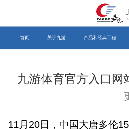
首页
关于九游
产品和经典工程
当前位置：首页 > 关于九游 > 公司动态
九游体育官方入口网
11月20日，中国大唐多伦