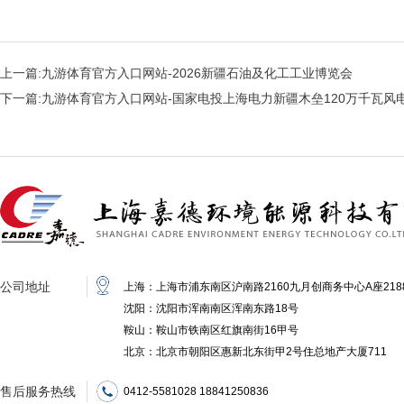
上一篇:
九游体育官方入口网站-2026新疆石油及化工工业博览会
下一篇:
九游体育官方入口网站-国家电投上海电力新疆木垒120万千瓦风
公司地址
上海：上海市浦东南区沪南路2160九月创商务中心A座218
沈阳：沈阳市浑南南区浑南东路18号
鞍山：鞍山市铁南区红旗南街16甲号
北京：北京市朝阳区惠新北东街甲2号住总地产大厦711
售后服务热线
0412-5581028 18841250836