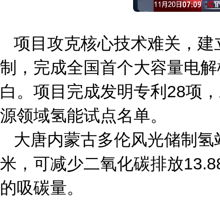
项目攻克核心技术难关，建
制，完成全国首个大容量电解
白。项目完成发明专利28项
源领域氢能试点名单。
大唐内蒙古多伦风光储制氢站
米，可减少二氧化碳排放13.
的吸碳量。