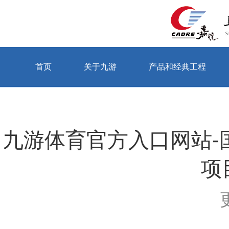
首页
关于九游
产品和经典工程
当前位置：首页 > 关于九游 > 公司动态
九游体育官方入口网站-
项